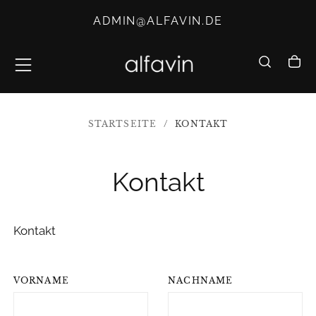
ZUM
ADMIN@ALFAVIN.DE
INHALT
SPRINGEN
STARTSEITE
/
KONTAKT
Kontakt
Kontakt
VORNAME
NACHNAME