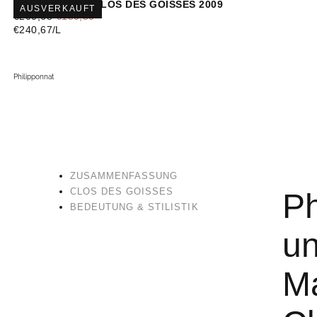
PHILIPPONNAT CLOS DES GOISSES 2009
AUSVERKAUFT
REGULÄRER
MINDESTPREIS
€200,68
€180,50
PREIS
STÜCKPREIS
€240,67
/
L
Philipponnat
ZUSAMMENFASSUNG
CLOS DES GOISSES
Ph
BEDEUTUNG & STILISTIK
un
M