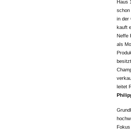
Haus 1
schon 
in der
kauft 
Neffe 
als Mo
Produk
besitz
Champ
verkau
leitet
Phili
Grundl
hochwe
Fokus 