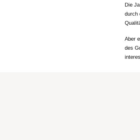
Die J
durch 
Qualit
Aber e
des Go
interes
Clo