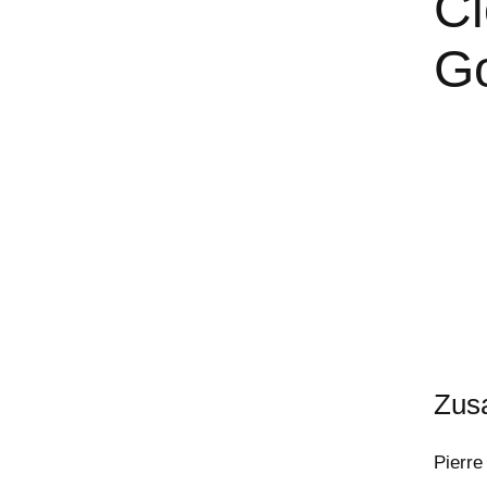
Cl
G
Zus
Pierre