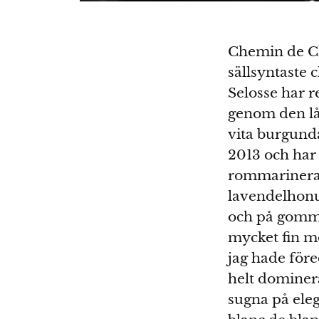
Chemin de Ch
sällsyntaste
Selosse har r
genom den lån
vita burgund
2013 och har
rommarinerad
lavendelhonu
och på gomme
mycket fin mo
jag hade före
helt dominera
sugna på ele