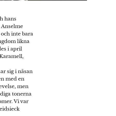
ch hans
n Anselme
 och inte bara
ungdom likna
s i april
Karamell,
r sig i näsan
men med en
levelse, men
ddiga tonerna
omer. Vi var
eidsieck