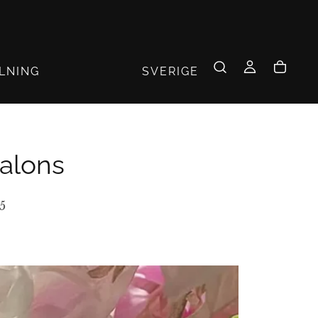
SVERIGE
LLNING
alons
5