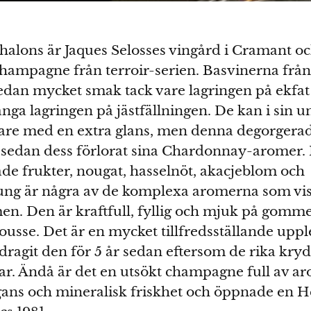
alons är Jaques Selosses vingård i Cramant o
 champagne från terroir-serien. Basvinerna frå
edan mycket smak tack vare lagringen på ekfat
ga lagringen på jästfällningen. De kan i sin 
are med en extra glans, men denna degorgerade
 sedan dess förlorat sina Chardonnay-aromer. 
e frukter, nougat, hasselnöt, akacjeblom och
ng är några av de komplexa aromerna som visa
n. Den är kraftfull, fyllig och mjuk på gom
usse. Det är en mycket tillfredsställande upp
dragit den för 5 år sedan eftersom de rika kry
r. Ändå är det en utsökt champagne full av ar
gans och mineralisk friskhet och öppnade en H