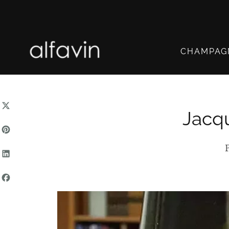
HOPPA
TILL
INNEHÅLLET
CHAMPAG
Jacq