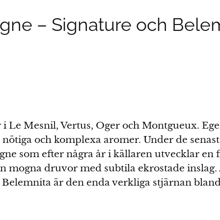
ne – Signature och Belemn
 i Le Mesnil, Vertus, Oger och Montgueux. Ege
 med nötiga och komplexa aromer. Under de senas
 som efter några år i källaren utvecklar en f
rån mogna druvor med subtila ekrostade insla
. Belemnita är den enda verkliga stjärnan bla