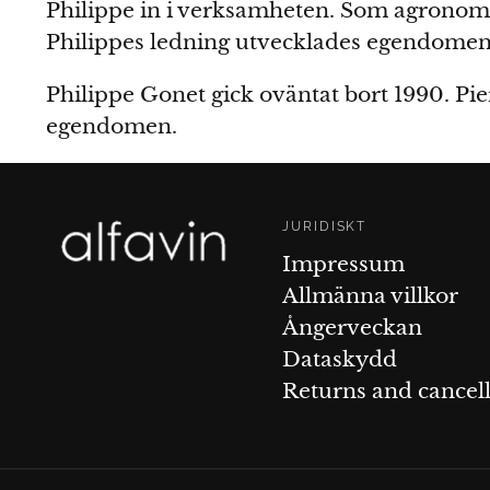
Philippe in i verksamheten. Som agronom
Philippes ledning utvecklades egendomen 
Philippe Gonet gick oväntat bort 1990. Pi
egendomen.
JURIDISKT
Impressum
Allmänna villkor
Ångerveckan
Dataskydd
Returns and cancell