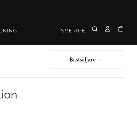
SVERIGE
LLNING
Bästsäljare
tion