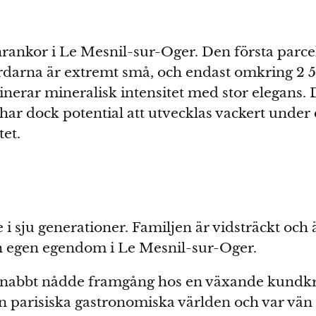
nkor i Le Mesnil-sur-Oger. Den första parcel
rdarna är extremt små, och endast omkring 2 50
nerar mineralisk intensitet med stor elegans. 
et har dock potential att utvecklas vackert un
tet.
 sju generationer. Familjen är vidsträckt och 
n egen egendom i Le Mesnil-sur-Oger.
snabbt nådde framgång hos en växande kundkret
parisiska gastronomiska världen och var vän 