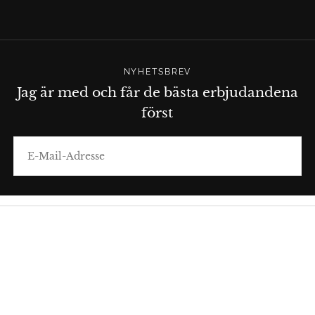
NYHETSBREV
Jag är med och får de bästa erbjudandena
först
E-
MAIL
ABONNIEREN