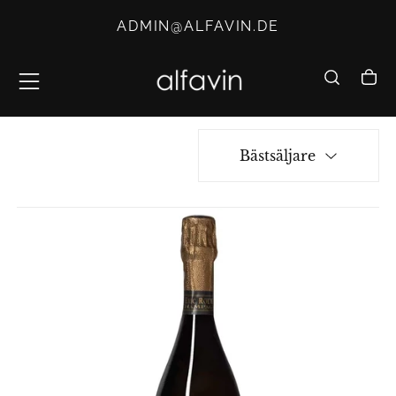
HOPPA
ADMIN@ALFAVIN.DE
TILL
INNEHÅLLET
Bästsäljare