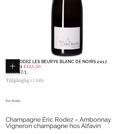
ERIC RODEZ LES BEURYS BLANC DE NOIRS 2017
ORDINARIE
MINIMI
€152,31
€135,50
LÄGG
PRIS
PRIS
STYCKPRIS
€180,67
/
L
I
KUNDVAGNEN
Tillgänglig i 1 title
Eric Rodez
Champagne Éric Rodez – Ambonnay
Vigneron champagne hos Alfavin