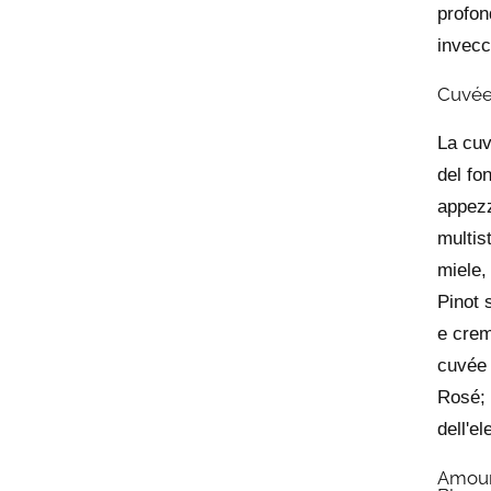
profon
invecc
Cuvée
La cuv
del fon
appezz
multis
miele,
Pinot 
e crem
cuvée 
Rosé; 
dell'e
Amour