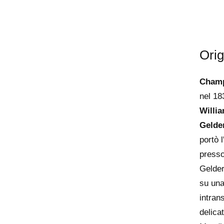
Orig
Champ
nel 18
Willi
Gelde
portò 
presso
Gelder
su una
intran
delica