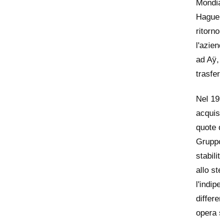
Mondia
Haguen
ritorno
l'azie
ad Aÿ,
trasfe
Nel 1
acquis
quote 
Gruppo
stabil
allo s
l'indip
differ
opera 