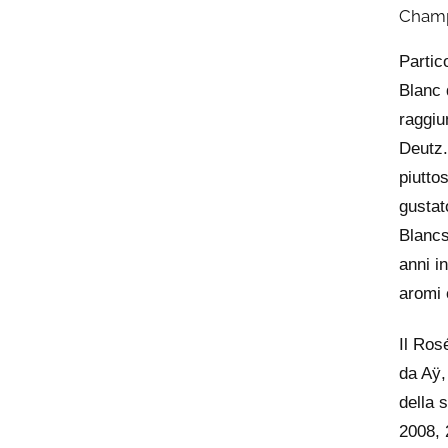
Champ
Partic
Blanc 
raggiu
Deutz.
piutto
gustato
Blancs
anni i
aromi 
Il Ros
da Aÿ,
della 
2008, 