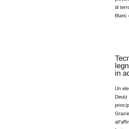
di terr
Blanc 
Tecn
legn
in a
Un ele
Deutz 
princi
Grazie
all'aff