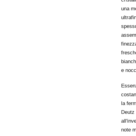
una mo
ultraf
spesso
assemb
finezz
fresch
bianch
e nocci
Essenzi
costan
la fer
Deutz 
all'in
note m