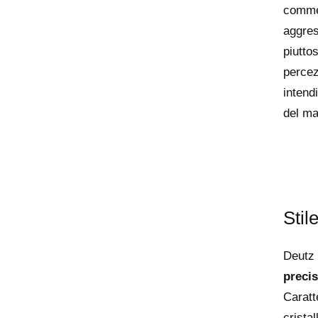
commer
aggres
piuttos
percez
intendi
del ma
Stile
Deutz
preci
Caratte
cristal