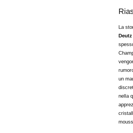
Ria
La sto
Deutz
spesso
Champ
vengo
rumoro
un mar
discre
nella 
apprez
cristal
mousse