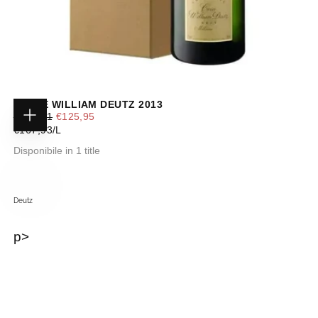
CUVEE WILLIAM DEUTZ 2013
PREZZO
PREZZO
€145,21
€125,95
AGGIUNGI
REGOLARE
MINIMO
PREZZO
€167,93
/
L
AL
CARRELLO
UNITARIO
Disponibile in 1 title
Deutz
p>