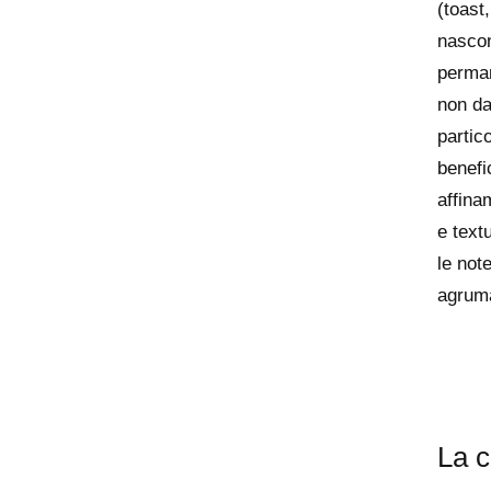
(toast
nascon
perman
non da
partic
benefi
affina
e text
le not
agruma
La c