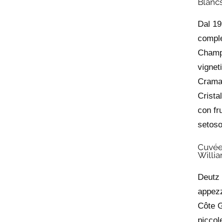
Blanc
Dal 1
compl
Champ
vignet
Craman
Crista
con fr
setoso
Cuvée
Willi
Deutz 
appezz
Côte G
picco