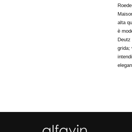
Roeder
Maison
alta q
è moder
Deutz
grida;
intend
elegan