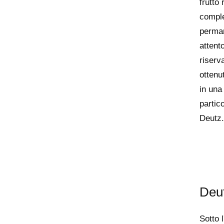
frutto
comple
perman
attent
riserva
ottenut
in una
partic
Deutz.
Deut
Sotto 